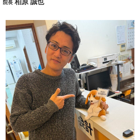
柏原 誠也
院長