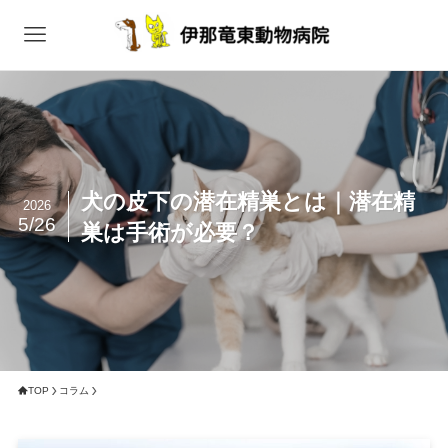
犬の皮下の潜在精巣とは｜潜在精
2026
5/26
巣は手術が必要？
TOP
コラム