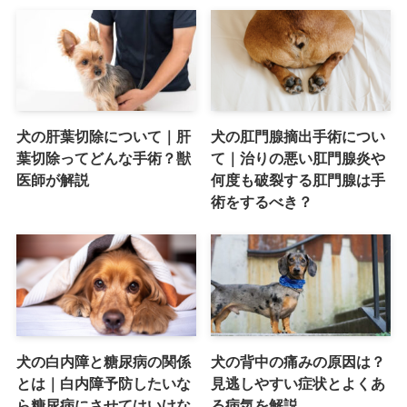
犬の肝葉切除について｜肝
犬の肛門腺摘出手術につい
葉切除ってどんな手術？獣
て｜治りの悪い肛門腺炎や
医師が解説
何度も破裂する肛門腺は手
術をするべき？
犬の白内障と糖尿病の関係
犬の背中の痛みの原因は？
とは｜白内障予防したいな
見逃しやすい症状とよくあ
ら糖尿病にさせてはいけな
る病気を解説