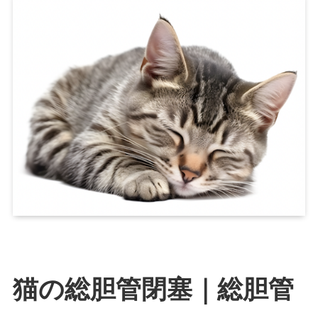
猫の総胆管閉塞｜総胆管