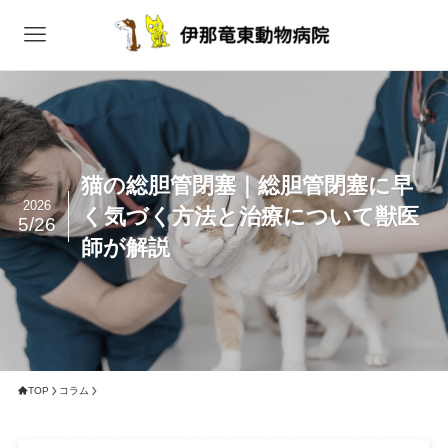
猫の総胆管閉塞｜総胆管閉塞に早
2026
く気づく方法と治療について獣医
5/26
師が解説
TOP
コラム