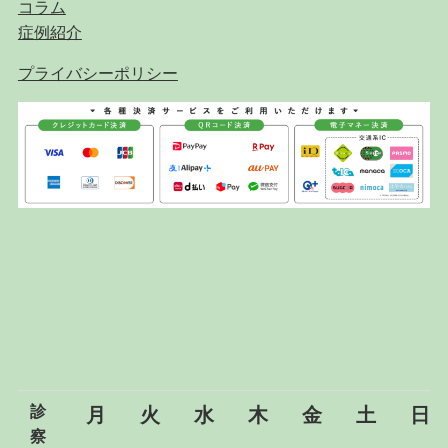
コラム
症例紹介
プライバシーポリシー
診
月
火
水
木
金
土
日
察