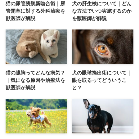
猫の尿管膀胱新吻合術｜尿
犬の肝生検について｜どん
管閉塞に対する外科治療を
な方法でいつ実施するのか
獣医師が解説
を獣医師が解説
猫の膿胸ってどんな病気？
犬の眼球摘出術について｜
｜気になる原因や治療法を
眼を取るってどういうこ
獣医師が解説
と？