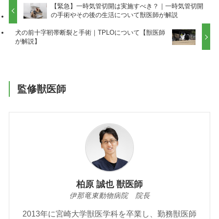
【緊急】一時気管切開は実施すべき？｜一時気管切開
の手術やその後の生活について獣医師が解説
犬の前十字靭帯断裂と手術｜TPLOについて【獣医師
が解説】
監修獣医師
柏原 誠也 獣医師
伊那竜東動物病院 院長
2013年に宮崎大学獣医学科を卒業し、勤務獣医師