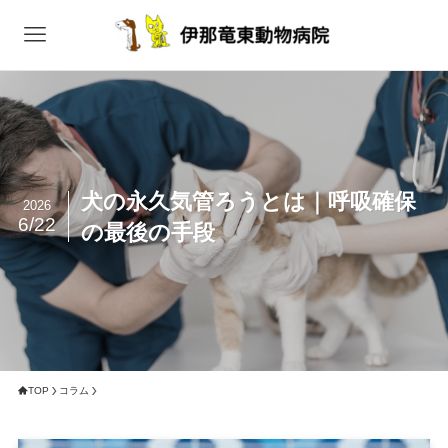
犬の永久気管ろうとは｜呼吸確保
2026
6/22
の最後の手段
TOP
コラム